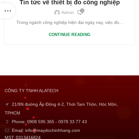
Tin tức về thiết bị đo công nghiệp
0
Admin
Trong ngành công nghiệp hiện đại ngày nay, việc đo...
CONTINUE READING
CÔNG TY TNHH ALATECH
21/9N đường Ấp Đông 4-2, Thới Tam Thôn, Hóc Môn,
TPHCM
Phone: 0908 595 365 - 0978 33 77 43
Email: info@maydochinhhang.com
MST: 0313416824