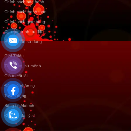
Chính sách bảo hành
Chính sách thanh toán
Chính sách giao hàng
Chương trình ưu đãi
Hướng dẫn sử dụng
Giới Thiệu
Tầm nhìn, sứ mệnh
Giá trị cốt lõi
Đội ngũ nhân sự
Tuyển dụng
Bảng tin Alatech
Đăng ký đại lý sỉ