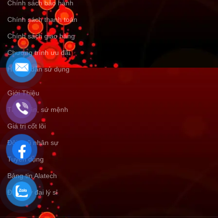
Chính sách bảo hành
Chính sách thanh toán
Chính sách giao hàng
Chương trình ưu đãi
Hướng dẫn sử dụng
Giới Thiệu
Tầm nhìn, sứ mệnh
Giá trị cốt lõi
Đội ngũ nhân sự
Tuyển dụng
Bảng tin Alatech
Đăng ký đại lý sỉ