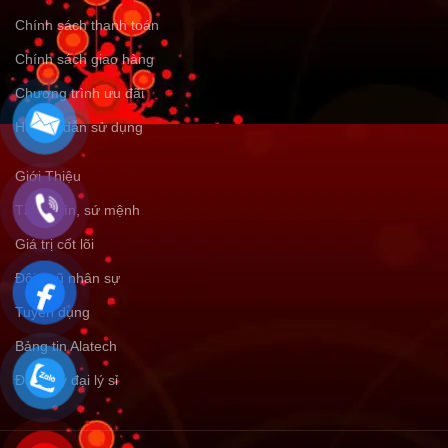
Chính sách thanh toán
Chính sách giao hàng
Chương trình ưu đãi
Hướng dẫn sử dụng
Giới Thiệu
Tầm nhìn, sứ mệnh
Giá trị cốt lõi
Đội ngũ nhân sự
Tuyển dụng
Bảng tin Alatech
Đăng ký đại lý sỉ