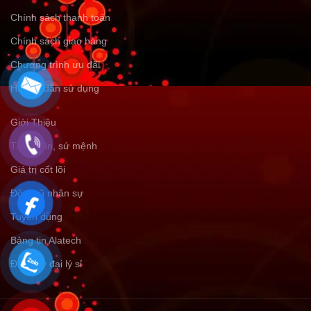
Chính sách thanh toán
Chính sách giao hàng
Chương trình ưu đãi
Hướng dẫn sử dụng
Giới Thiệu
Tầm nhìn, sứ mệnh
Giá trị cốt lõi
Đội ngũ nhân sự
Tuyển dụng
Bảng tin Alatech
Đăng ký đại lý sỉ