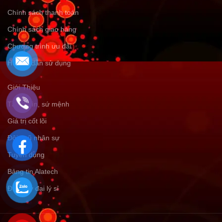
Chính sách thanh toán
Chính sách giao hàng
Chương trình ưu đãi
Hướng dẫn sử dụng
Giới Thiệu
Tầm nhìn, sứ mệnh
Giá trị cốt lõi
Đội ngũ nhân sự
Tuyển dụng
Bảng tin Alatech
Đăng ký đại lý sỉ