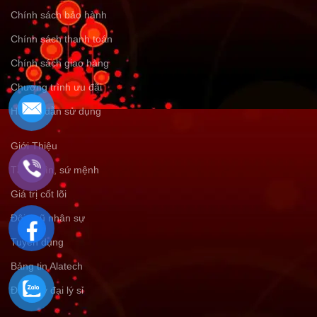
Chính sách bảo hành
Chính sách thanh toán
Chính sách giao hàng
Chương trình ưu đãi
Hướng dẫn sử dụng
Giới Thiệu
Tầm nhìn, sứ mệnh
Giá trị cốt lõi
Đội ngũ nhân sự
Tuyển dụng
Bảng tin Alatech
Đăng ký đại lý sỉ