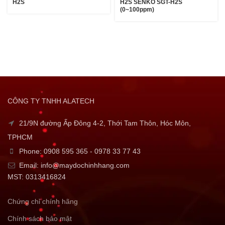
H2S
H2S SENKO SGT-H2S
(0~100ppm)
CÔNG TY TNHH ALATECH
21/9N đường Ấp Đông 4-2, Thới Tam Thôn, Hóc Môn,
TPHCM
Phone: 0908 595 365 - 0978 33 77 43
Email: info@maydochinhhang.com
MST: 0313416824
Chứng chỉ chính hãng
Chính sách bảo mật