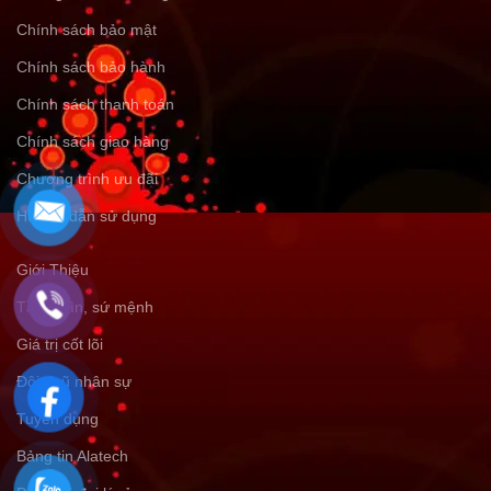
Chính sách bảo mật
Chính sách bảo hành
Chính sách thanh toán
Chính sách giao hàng
Chương trình ưu đãi
Hướng dẫn sử dụng
Giới Thiệu
Tầm nhìn, sứ mệnh
Giá trị cốt lõi
Đội ngũ nhân sự
Tuyển dụng
Bảng tin Alatech