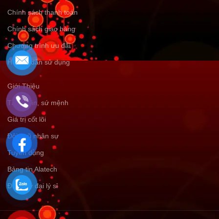
Chính sách thanh toán
Chính sách giao hàng
Chương trình ưu đãi
Hướng dẫn sử dụng
Giới Thiệu
Tầm nhìn, sứ mệnh
Giá trị cốt lõi
Đội ngũ nhân sự
Tuyển dụng
Bảng tin Alatech
Đăng ký đại lý sỉ